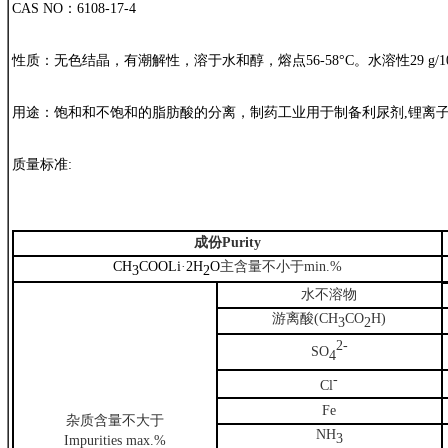
CAS NO：6108-17-4
性质：无色结晶，有潮解性，溶于水和醇，熔点56-58°C。水溶性29 g/100
用途：饱和和不饱和的脂肪酸的分离，制药工业用于制备利尿剂,锂离
质量标准:
成份
Purity
CH
COOLi
·
2H
O
主含量不小于
min.%
3
2
水不溶物
游离酸
(CH
CO
H)
3
2
2-
SO
4
-
Cl
Fe
杂质含量不大于
NH
3
Impurities max.%