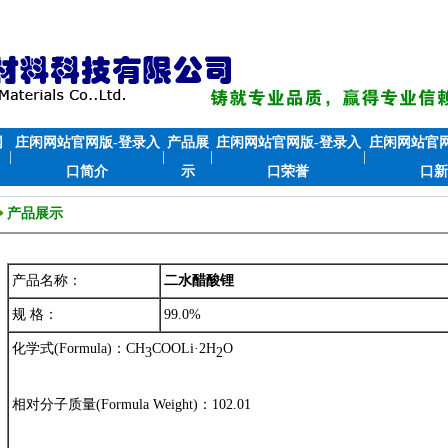
网
庄闲网站官网版-登录入
产品展
庄闲网站官网版-登录入
庄闲网站官网
|
|
|
|
口简介
示
口荣誉
口新
产品展示
产品名称：
二水醋酸锂
规 格：
99.0%
化学式(Formula)：
CH
COOLi
·
2H
O
3
2
相对分子质量(Formula Weight)：102.01